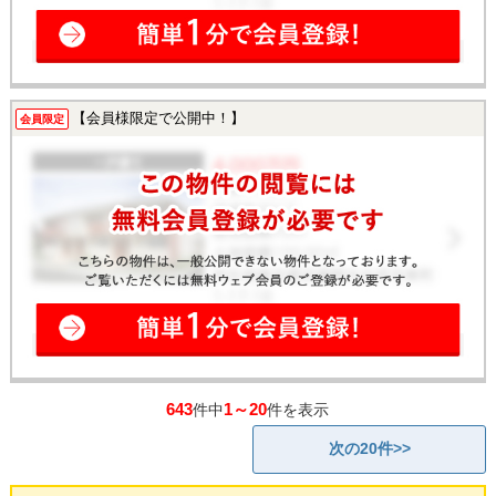
【会員様限定で公開中！】
会員限定
643
1～20
件中
件を表示
次の20件>>