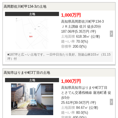
高岡郡佐川町甲134-3の土地
土地
1,000万円
高知県高岡郡佐川町甲134-3
ＪＲ土讃線 佐川 徒歩20分
187.06坪(5.35万円 /坪)
土地面積
618.38㎡ (公簿)
建ぺい率
70.0(%)
容積率
200.0(%)
■187坪と広～い土地です。一日中日当たり良好。別途山林103㎡（31.15
坪）付
高知市はりまや町3丁目の土地
土地
1,000万円
高知県高知市はりまや町3丁目
とさでん交通桟橋線 蓮池町通 徒
歩5分
25.61坪(39.04万円 /坪)
土地面積
84.67㎡ (公簿)
建ぺい率
80.0(%)
容積率
400.0(%)