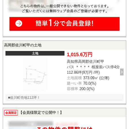
高岡郡佐川町甲の土地
土地
1,015.6万円
高知県高岡郡佐川町甲
バス ＊＊＊＊ 桜座前バス停4分
112.86坪(9万円 /坪)
土地面積
373.09㎡ (公簿)
建ぺい率
70.0(%)
容積率
200.0(%)
■佐川町売地112坪！
【会員様限定で公開中！】
会員限定