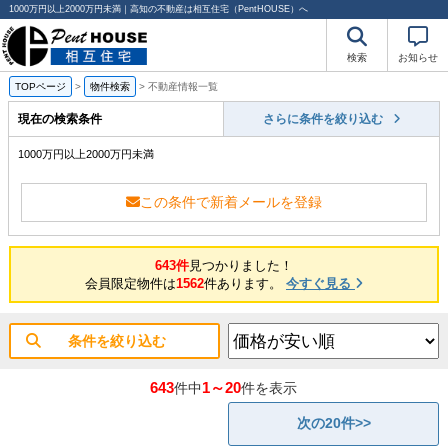
1000万円以上2000万円未満｜高知の不動産は相互住宅（PentHOUSE）へ
検索
お知らせ
TOPページ
>
物件検索
>
不動産情報一覧
現在の検索条件
さらに条件を絞り込む
1000万円以上2000万円未満
この条件で新着メールを登録
643件
見つかりました！
会員限定物件は
1562
件あります。
今すぐ見る
条件を絞り込む
643
1～20
件中
件を表示
次の20件>>