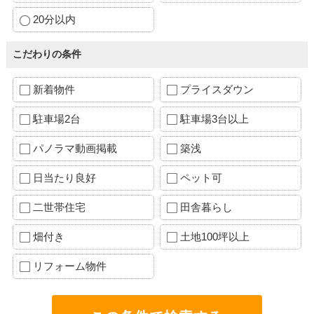
20分以内
こだわりの条件
新着物件
プライスダウン
駐車場2台
駐車場3台以上
パノラマ動画掲載
築浅
日当たり良好
ペット可
二世帯住宅
田舎暮らし
畑付き
土地100坪以上
リフォーム物件