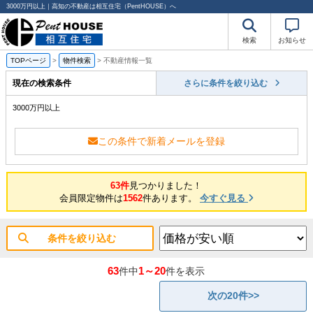
3000万円以上｜高知の不動産は相互住宅（PentHOUSE）へ
検索
お知らせ
TOPページ
>
物件検索
>
不動産情報一覧
現在の検索条件
さらに条件を絞り込む
3000万円以上
この条件で新着メールを登録
63件
見つかりました！
会員限定物件は
1562
件あります。
今すぐ見る
条件を絞り込む
63
1～20
件中
件を表示
次の20件>>