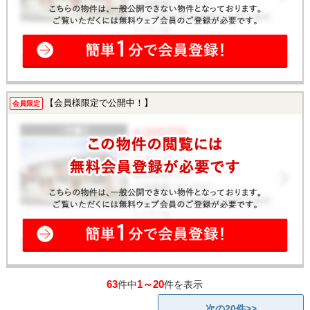
【会員様限定で公開中！】
会員限定
63
1～20
件中
件を表示
次の20件>>