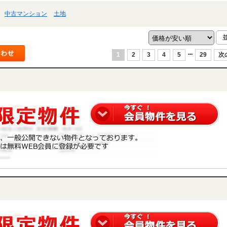
中古マンション
土地
...
1
2
3
4
5
29
次