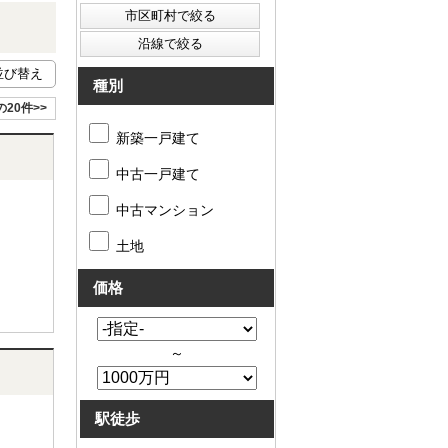
種別
の20件>>
新築一戸建て
中古一戸建て
中古マンション
土地
価格
～
駅徒歩