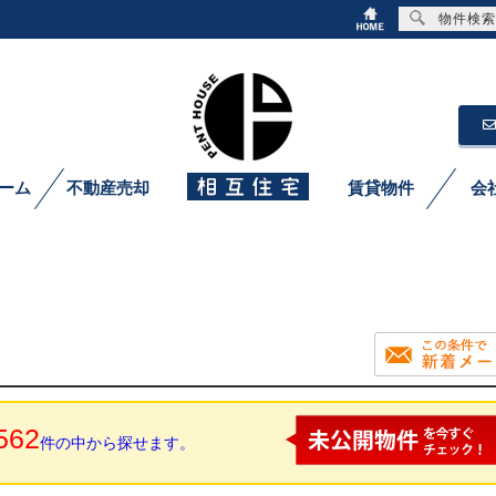
物件検索
ーム
不動産売却
賃貸物件
会
562
件の中から探せます。