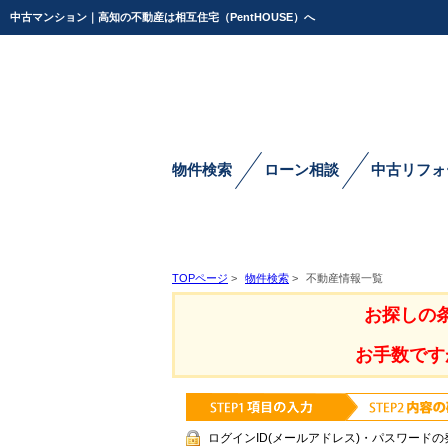
中古マンション｜高知の不動産は相互住宅（PentHOUSE）へ
物件検索
ローン相談
中古リフォ
TOPページ
>
物件検索
>
不動産情報一覧
お探しの
お手数です
ログインID(メールアドレス)・パスワードの