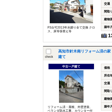
交通
間取
建物
築年
P3台可2013年水廻り全て交換 クロ
ス、床等張替え等
1
高知市針木南リフォーム済の家｜高
建て
check
中古一戸建て
価格
所在
交通
間取
建物
築年
リフォーム済・屋根、外壁塗装、
ベランダ防水工事、カウンター付