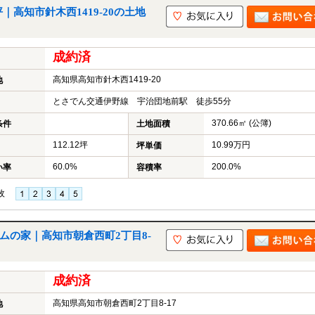
｜高知市針木西1419-20の土地
成約済
高知県高知市針木西1419-20
地
とさでん交通伊野線 宇治団地前駅 徒歩55分
370.66㎡ (公簿)
条件
土地面積
112.12坪
10.99万円
坪単価
60.0%
200.0%
い率
容積率
枚
ームの家｜高知市朝倉西町2丁目8-
成約済
高知県高知市朝倉西町2丁目8-17
地