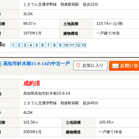
とさでん交通伊野線 朝倉駅前駅 徒歩22分
3LDK
り
88.07㎡
115.74㎡ (公簿)
面積
土地面積
1975年1月
一戸建て/木造
月
建物構造
3
枚
知市針木南15-9-14の中古一戸
成約済
高知県高知市針木南15-9-14
地
とさでん交通伊野線 朝倉駅前駅 徒歩40分
4LDK
り
101.56㎡
105.45㎡
面積
土地面積
2003年1月
一戸建て/木造
月
建物構造