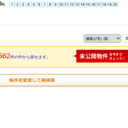
0
枚
562
件の中から探せます。