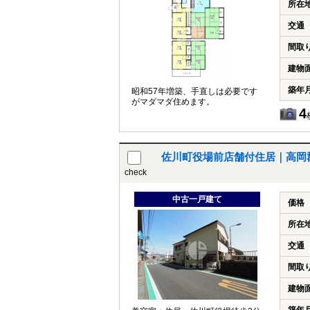
所在
交通
間取
建物
築年
昭和57年増築、手直しは必要です
がマダマダ住めます。
4
佐川町役場前店舗付住居｜高岡郡
check
中古一戸建て
価格
所在
交通
間取
建物