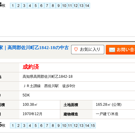
4
枚
高岡郡佐川町乙1842-18の中古
成約済
高知県高岡郡佐川町乙1842-18
地
ＪＲ土讃線 西佐川駅 徒歩9分
5DK
り
100.38㎡
165.28㎡ (公簿)
面積
土地面積
1970年12月
一戸建て/木造
月
建物構造
5
枚