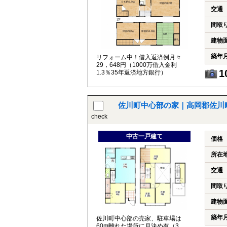
交通
間取
建物
築年
リフォーム中！借入返済例月々
29，648円（1000万借入金利
1
1.3％35年返済地方銀行）
佐川町中心部の家｜高岡郡佐川町
check
中古一戸建て
価格
所在
交通
間取
建物
築年
佐川町中心部の売家、駐車場は
60m離れた場所に月決め有（3，