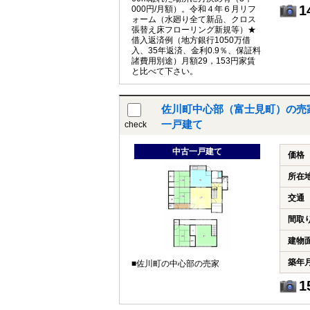
1
000円/月額）。令和４年６月リフ
ォーム（水廻り全て新品、クロス
張替え床フローリング新規等）★
借入返済例（地方銀行1050万借
入、35年返済、金利0.9％、保証料
諸費用別途）月額29，153円家賃
と比べて下さい。
佐川町中心部（富士見町）の売家｜
一戸建て
check
中古一戸建て
価格
所在
交通
間取
建物
築年
■佐川町の中心部の売家
1