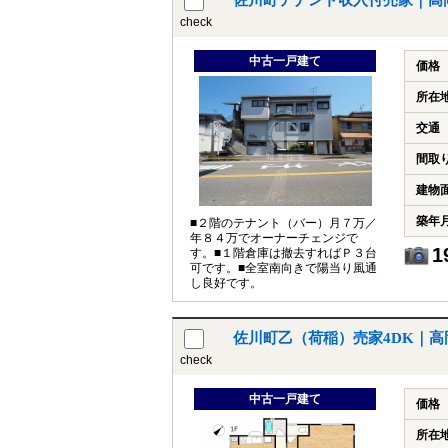
佐川町テナント収入付売家｜高岡
check
中古一戸建て
価格
所在
交通
間取
建物
築年
■２階のテナント（バー）月７万／
年８４万でオーナーチェンジで
1
す。■１階倉庫は撤去すればＰ３台
可です。■全室南向きで陽当り風通
し良好です。
佐川町乙（荷稲）売家4DK｜高
check
中古一戸建て
価格
所在