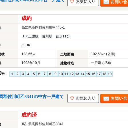
郡佐川町甲445-1の中古一戸建て
成約
高知県高岡郡佐川町甲445-1
地
ＪＲ土讃線 佐川駅 徒歩11分
3LDK
り
128.65㎡
102.58㎡ (公簿)
面積
土地面積
1998年10月
一戸建て/S造
月
建物構造
9
枚
岡郡佐川町乙3341の中古一戸建て
成約済
高知県高岡郡佐川町乙3341
地