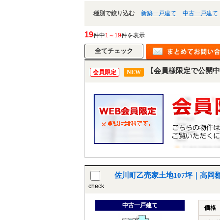
種別で絞り込む
新築一戸建て
中古一戸建て
19
件中
1～19
件を表示
【会員様限定で公開中
会員限定
NEW
佐川町乙売家土地107坪｜高岡
check
中古一戸建て
価格