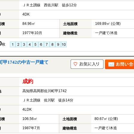
ＪＲ土讃線 西佐川駅 徒歩12分
4DK
り
84.96㎡
169.89㎡ (公簿)
面積
土地面積
1977年10月
一戸建て/木造
月
建物構造
0
枚
甲1742の中古一戸建て
成約
高知県高岡郡佐川町甲1742
地
ＪＲ土讃線 佐川駅 徒歩14分
4LDK
り
106.56㎡
80.67㎡ (公簿)
面積
土地面積
1987年7月
一戸建て/木造
月
建物構造