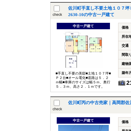
佐川町手直し不要土地１０７坪
2630-10の中古一戸建て
check
中古一戸建て
価格
所在
交通
間取
建物
築年
■手直し不要の美邸■土地１０７坪■
Ｐ２台■オール電化■道路は５．２
2
ｍ幅■車庫のサイズは幅５ｍ、奥行
５．３ｍ、高さ２．１ｍです。
佐川町丙の中古売家｜高岡郡佐川
check
中古一戸建て
価格