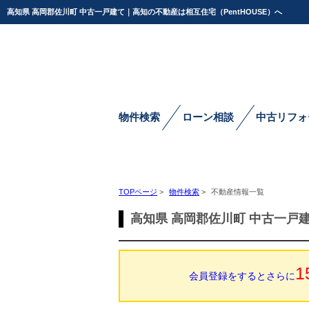
高知県 高岡郡佐川町 中古一戸建て｜高知の不動産は相互住宅（PentHOUSE）へ
物件検索
ローン相談
中古リフォ
TOPページ
>
物件検索
>
不動産情報一覧
高知県 高岡郡佐川町 中古一戸
1
会員登録をするとさらに