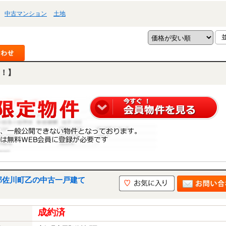
中古マンション
土地
！】
郡佐川町乙の中古一戸建て
成約済