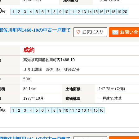
月
建物構造
0
枚
川町丙1468-10の中古一戸建て
成約
高知県高岡郡佐川町丙1468-10
地
ＪＲ土讃線 西佐川駅 徒歩27分
5DK
り
89.14㎡
147.75㎡ (公簿)
面積
土地面積
1977年10月
一戸建て/木造
月
建物構造
6
枚