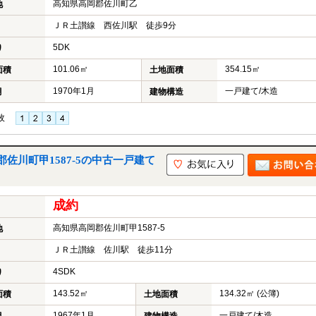
高知県高岡郡佐川町乙
地
ＪＲ土讃線 西佐川駅 徒歩9分
5DK
り
101.06㎡
354.15㎡
面積
土地面積
1970年1月
一戸建て/木造
月
建物構造
枚
佐川町甲1587-5の中古一戸建て
成約
高知県高岡郡佐川町甲1587-5
地
ＪＲ土讃線 佐川駅 徒歩11分
4SDK
り
143.52㎡
134.32㎡ (公簿)
面積
土地面積
1967年1月
一戸建て/木造