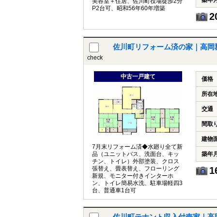
築年
美容室＋住居、佐川町役場徒歩2分
P2台可、昭和56年60年増築
2
佐川町リフォーム済の家｜高岡郡佐
check
中古一戸建て
価格
所在
交通
間取
建物
7月末リフォーム済◆水廻り全て新
品（ユニットバス、洗面台、キッ
築年
チン、トイレ）外部塗装、クロス
張替え、畳表替え、フローリング
1
新規、モニター付きインターホ
ン、トイレ簡易水洗、駐車場軽四3
台、普通車1台可