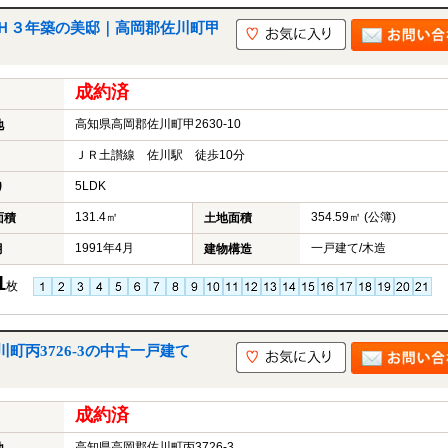
Ｈ３年築の美邸｜高岡郡佐川町甲
成約済
高知県高岡郡佐川町甲2630-10
地
ＪＲ土讃線 佐川駅 徒歩10分
5LDK
り
131.4㎡
354.59㎡ (公簿)
面積
土地面積
1991年4月
一戸建て/木造
月
建物構造
1
枚
町丙3726-3の中古一戸建て
成約済
高知県高岡郡佐川町丙3726-3