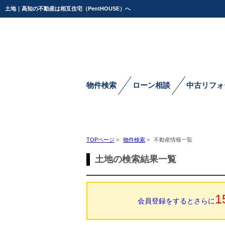
土地｜高知の不動産は相互住宅（PentHOUSE）へ
物件検索
ローン相談
中古リフォ
TOPページ
>
物件検索
>
不動産情報一覧
土地の検索結果一覧
1
会員登録をするとさらに