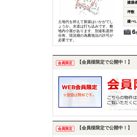
建築
坪数
建ぺ
土地代を抑えて新築はいかがでし
ょうか。水道は打ち込みです、敷
6
地内小屋があります、別途私道持
分有、現況畑の為農地法の許可が
必要です。
【会員様限定で公開中！】
会員限定
【会員様限定で公開中！】
会員限定