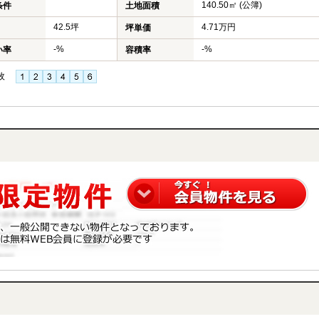
140.50㎡ (公簿)
条件
土地面積
42.5坪
4.71万円
坪単価
-%
-%
い率
容積率
枚