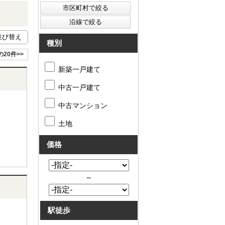
種別
の20件>>
新築一戸建て
中古一戸建て
中古マンション
土地
価格
～
駅徒歩