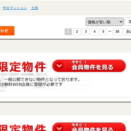
中古マンション
土地
...
1
2
3
4
5
38
次