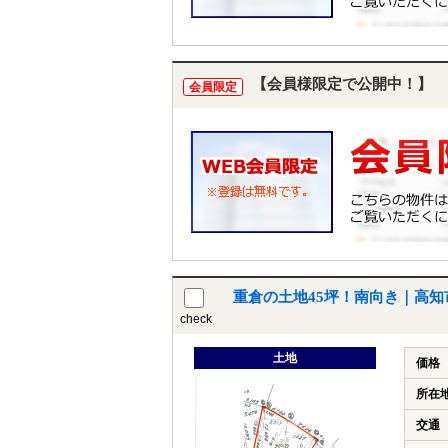
【会員様限定で公開中！】
会員限定
重倉の土地45坪！南向き｜高知市
check
土地
価格
所在
交通