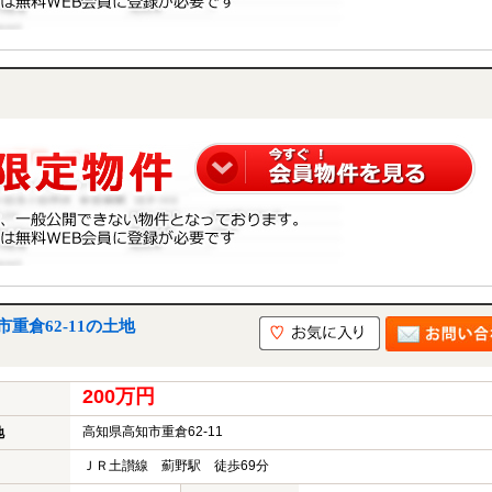
重倉62-11の土地
200万円
高知県高知市重倉62-11
地
ＪＲ土讃線 薊野駅 徒歩69分