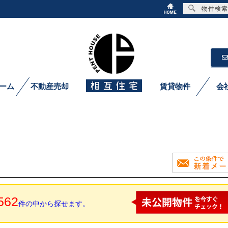
物件検索
ーム
不動産売却
賃貸物件
会
562
件の中から探せます。