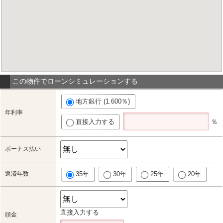
この物件でローンシミュレーションする
地方銀行 (1.600％)
年利率
直接入力する
％
ボーナス払い
返済年数
35年
30年
25年
20年
直接入力する
頭金