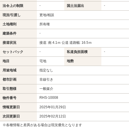
-
-
法令上の制限
国土法届出
現況/引渡し
更地/相談
土地権利
所有権
-
建築条件
接道状況
接道: 南 4.1ｍ 公道 道路幅: 16.5ｍ
-
-
セットバック
私道負担面積
地目
宅地
地勢
用途地域
指定なし
都市計画
非線引き
取引態様
一般媒介
RHS-10008
物件番号
情報更新日
2025年01月29日
次回更新日
2025年02月12日
※各種情報と差異がある場合は現況優先となります