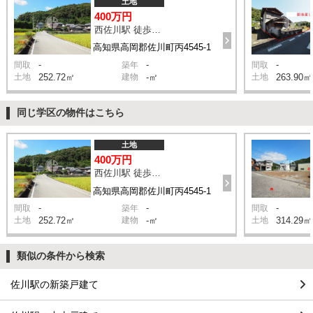
土地
400万円
西佐川駅 徒歩12分
高知県高岡郡佐川町丙4545-1
-
-
-
間取
築年
間取
土地
252.72㎡
建物
-㎡
土地
263.90㎡
同じ学区の物件はこちら
土地
400万円
西佐川駅 徒歩12分
高知県高岡郡佐川町丙4545-1
-
-
-
間取
築年
間取
土地
252.72㎡
建物
-㎡
土地
314.29㎡
類似の条件から検索
佐川駅の新築戸建て