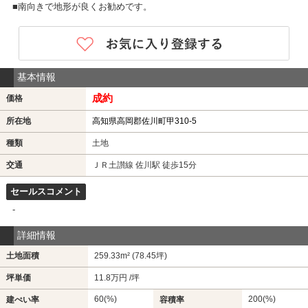
■南向きで地形が良くお勧めです。
基本情報
成約
価格
所在地
高知県高岡郡佐川町甲310-5
種類
土地
交通
ＪＲ土讃線 佐川駅 徒歩15分
セールスコメント
-
詳細情報
土地面積
259.33m² (78.45坪)
坪単価
11.8万円 /坪
60(%)
200(%)
建ぺい率
容積率