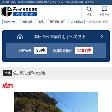
佐川町上郷の土地 高知県高岡郡佐川町甲310-5｜成約の土地｜売地や分譲地情報｜相互住宅
検索
お知らせ
TOPページ
>
物件検索
>
土地
>
高岡郡佐川町
>
ＪＲ土讃線
>
佐川町上郷の土地
本日の公開物件をすべて見る
1467件
95件
公開物件
会員限定物件
佐川町上郷の土地
土地
成約