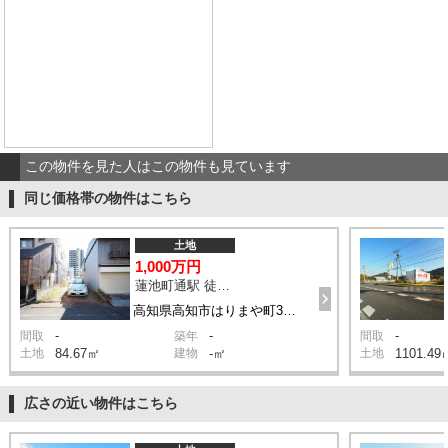
この物件を見た人はこの物件も見ています
同じ価格帯の物件はこちら
土地
1,000万円
蓮池町通駅 徒歩5分
高知県高知市はりまや町3丁目
-
-
-
間取
築年
間取
土地
84.67㎡
建物
-㎡
土地
1101.49
広さの近い物件はこちら