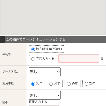
この物件でローンシミュレーションする
地方銀行 (0.800％)
年利率
直接入力する
％
ボーナス払い
返済年数
35年
30年
25年
20年
直接入力する
頭金