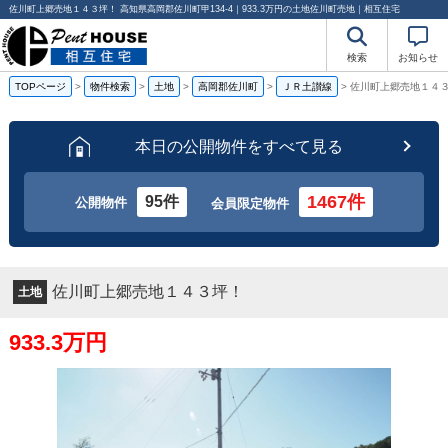
佐川町上郷売地１４３坪！ 高知県高岡郡佐川町甲134-4｜933.3万円の土地佐川町売地｜相互住宅
検索
お知らせ
TOPページ
>
物件検索
>
土地
>
高岡郡佐川町
>
ＪＲ土讃線
>
佐川町上郷売地１４
本日の公開物件をすべて見る
1467件
95件
公開物件
会員限定物件
佐川町上郷売地１４３坪！
土地
933.3万円