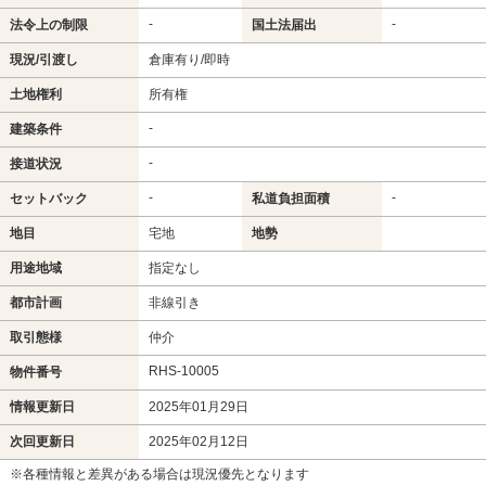
-
-
法令上の制限
国土法届出
現況/引渡し
倉庫有り/即時
土地権利
所有権
-
建築条件
-
接道状況
-
-
セットバック
私道負担面積
地目
宅地
地勢
用途地域
指定なし
都市計画
非線引き
取引態様
仲介
RHS-10005
物件番号
情報更新日
2025年01月29日
次回更新日
2025年02月12日
※各種情報と差異がある場合は現況優先となります