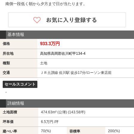
南側一段低く朝から夕方まで日が当たります。
基本情報
933.3万円
価格
所在地
高知県高岡郡佐川町甲134-4
種類
土地
交通
ＪＲ土讃線 佐川駅 徒歩17分/ローソン東店前
セールスコメント
-
詳細情報
土地面積
474.63m² (公簿) (143.58坪)
坪単価
6.5万円 /坪
70(%)
200(%)
建ぺい率
容積率