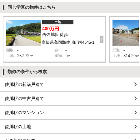
同じ学区の物件はこちら
土地
400万円
西佐川駅 徒歩12分
高知県高岡郡佐川町丙4545-1
-
-
-
間取
築年
間取
土地
252.72㎡
建物
-㎡
土地
314.29㎡
類似の条件から検索
佐川駅の新築戸建て
佐川駅の中古戸建て
佐川駅のマンション
佐川駅の土地