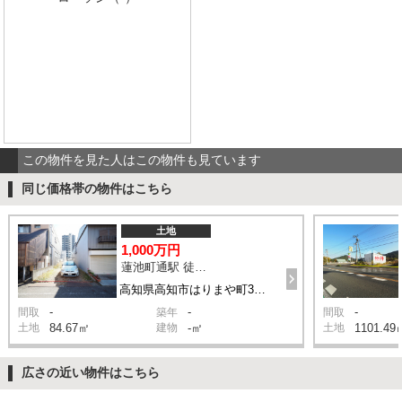
この物件を見た人はこの物件も見ています
同じ価格帯の物件はこちら
土地
1,000万円
蓮池町通駅 徒歩5分
高知県高知市はりまや町3丁目
-
-
-
間取
築年
間取
土地
84.67㎡
建物
-㎡
土地
1101.49
広さの近い物件はこちら