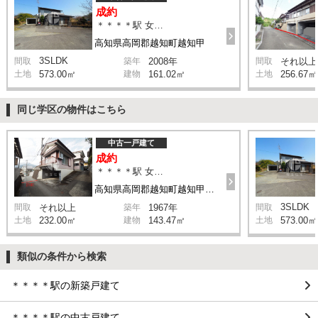
成約
＊＊＊＊駅 女川バス停歩5分
高知県高岡郡越知町越知甲
3SLDK
間取
築年
2008年
間取
それ以上
土地
573.00㎡
建物
161.02㎡
土地
256.67㎡
同じ学区の物件はこちら
中古一戸建て
成約
＊＊＊＊駅 女川通バス停歩1分
高知県高岡郡越知町越知甲1012-2
3SLDK
間取
それ以上
築年
1967年
間取
土地
232.00㎡
建物
143.47㎡
土地
573.00㎡
類似の条件から検索
＊＊＊＊駅の新築戸建て
＊＊＊＊駅の中古戸建て