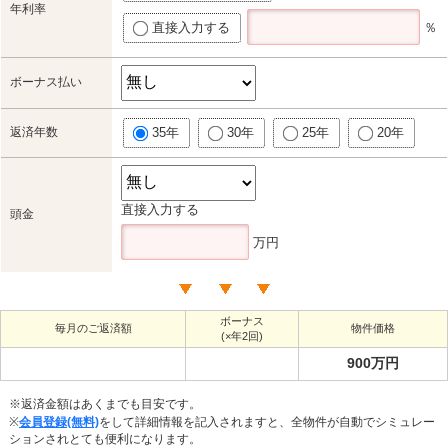
年利率
直接入力する
％
ボーナス払い
返済年数
35年
30年
25年
20年
直接入力する
頭金
万円
ボーナス
毎月のご返済額
物件価格
(×年2回)
900万円
※返済金額はあくまでも目安です。
※
会員登録(無料)
をして詳細情報を記入されますと、全物件が自動でシミュレー
ションされとても便利になります。