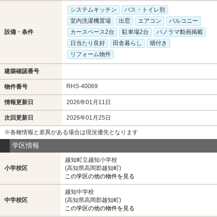
システムキッチン
バス・トイレ別
室内洗濯機置場
出窓
エアコン
バルコニー
設備・条件
カースペース2台
駐車場2台
パノラマ動画掲載
日当たり良好
田舎暮らし
畑付き
リフォーム物件
建築確認番号
RHS-40069
物件番号
情報更新日
2026年01月11日
次回更新日
2026年01月25日
※各種情報と差異がある場合は現況優先となります
学区情報
越知町立越知小学校
小学校区
(高知県高岡郡越知町)
この学区の他の物件を見る
越知中学校
中学校区
(高知県高岡郡越知町)
この学区の他の物件を見る