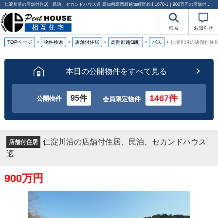
仁淀川沿の店舗付住居、民泊、セカンドハウス適 高知県高岡郡越知町野老山1670-1｜900万円の店舗付住居｜分譲マンション情報｜相互住宅
検索
お知らせ
TOPページ
>
物件検索
>
店舗付住居
>
高岡郡越知町
>
バス
>
仁淀川沿の店舗付住
本日の公開物件をすべて見る
1467件
95件
公開物件
会員限定物件
仁淀川沿の店舗付住居、民泊、セカンドハウス
店舗付住居
適
900万円