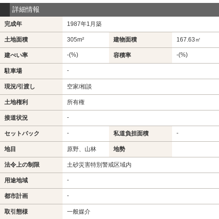
詳細情報
完成年
1987年1月築
土地面積
305m²
建物面積
167.63㎡
-(%)
-(%)
建ぺい率
容積率
-
駐車場
現況/引渡し
空家/相談
土地権利
所有権
-
接道状況
-
-
セットバック
私道負担面積
地目
原野、山林
地勢
法令上の制限
土砂災害特別警戒区域内
-
用途地域
-
都市計画
取引態様
一般媒介