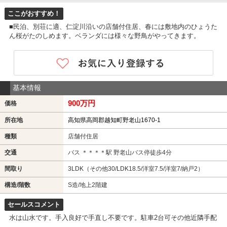
ここがおすすめ！
■民泊、別荘に適、仁淀川沿いの店舗付住居、春には敷地内のひょうた
ん桜がたのしめます。ベランダには様々な野鳥がやってきます。
基本情報
900万円
価格
所在地
高知県高岡郡越知町野老山1670-1
種類
店舗付住居
交通
バス ＊＊＊＊駅 野老山バス停徒歩4分
間取り
3LDK（その他30/LDK18.5/洋室7.5/洋室7/納戸2）
構造/階数
S造/地上2階建
セールスコメント
水は山水です。手入良好で手直し不要です。駐車2台可その他近隣手配