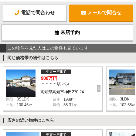
電話で問合わせ
メールで問合せ
来店予約
この物件を見た人はこの物件も見ています
同じ価格帯の物件はこちら
中古一戸建て
900万円
＊＊＊＊駅 バス
高知県高知市神田270-24
3SLDK
3LDK
間取
築年
1989年
間取
土地
100.46㎡
建物
88.31㎡
土地
102.58㎡
広さの近い物件はこちら
中古一戸建て