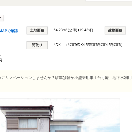
64.23m² (公簿) (19.43坪)
土地面積
建物面積
MAPで確認
4DK （和室9/DK4.5/洋室6/和室4.5/和室6）
間取り
分
分
みにリノベーションしませんか？駐車は軽か小型乗用車１台可能、地下水利用