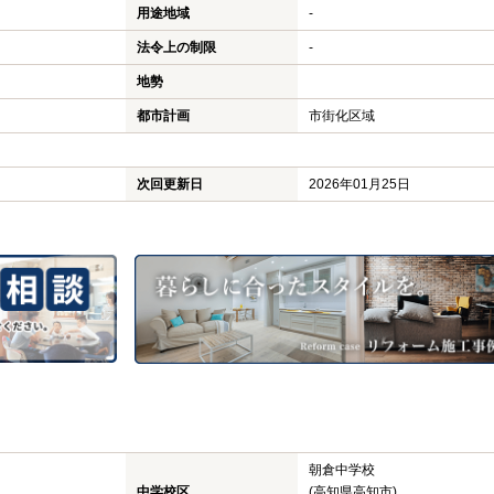
用途地域
-
法令上の制限
-
地勢
都市計画
市街化区域
次回更新日
2026年01月25日
朝倉中学校
中学校区
(高知県高知市)