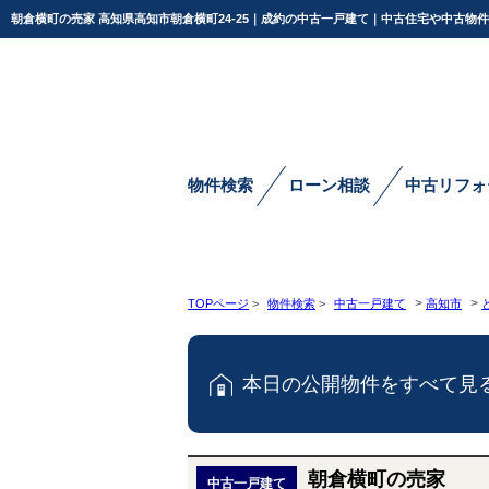
朝倉横町の売家 高知県高知市朝倉横町24-25｜成約の中古一戸建て｜中古住宅や中古物
物件検索
ローン相談
中古リフォ
>
>
TOPページ
>
物件検索
>
中古一戸建て
高知市
本日の公開物件をすべて見
朝倉横町の売家
中古一戸建て