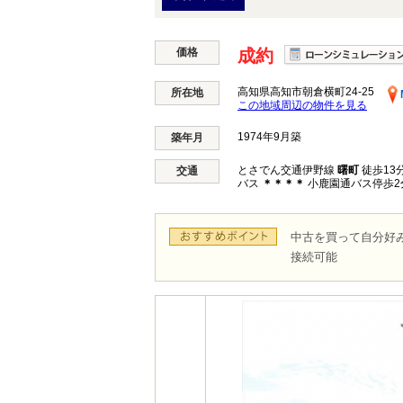
価格
成約
高知県高知市朝倉横町24-25
所在地
この地域周辺の物件を見る
1974年9月築
築年月
とさでん交通伊野線
曙町
徒歩13
交通
バス
＊＊＊＊
小鹿園通バス停歩2
中古を買って自分好
接続可能