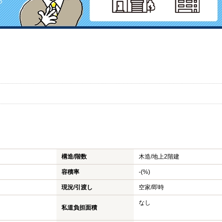
構造/階数
木造/
地上2階建
容積率
-(%)
現況/引渡し
空家/即時
なし
私道負担面積