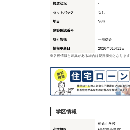
接道状況
-
セットバック
なし
地目
宅地
建築確認番号
取引態様
一般媒介
情報更新日
2026年01月11日
※各種情報と差異がある場合は現況優先となります
学区情報
朝倉小学校
小学校区
(高知県高知市)