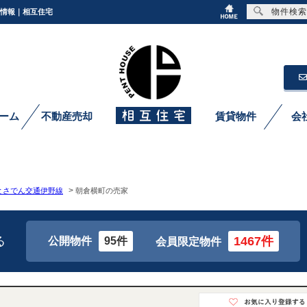
物件検索
件情報｜相互住宅
ーム
不動産売却
賃貸物件
会
>
とさでん交通伊野線
朝倉横町の売家
る
1467件
公開物件
95件
会員限定物件